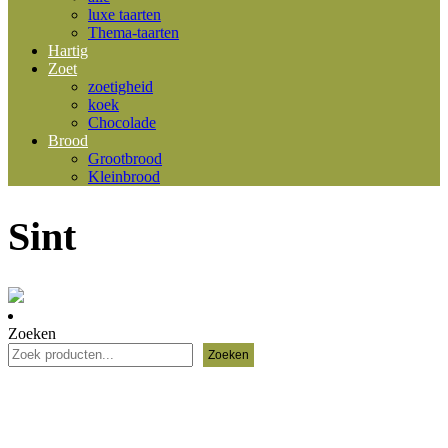
luxe taarten
Thema-taarten
Hartig
Zoet
zoetigheid
koek
Chocolade
Brood
Grootbrood
Kleinbrood
Sint
Zoeken
Zoeken