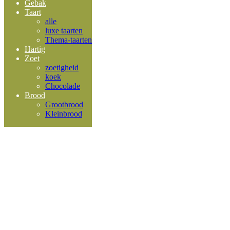
Gebak
Taart
alle
luxe taarten
Thema-taarten
Hartig
Zoet
zoetigheid
koek
Chocolade
Brood
Grootbrood
Kleinbrood