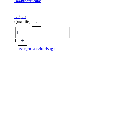
Roombotercake
€
7,25
-
Quantity
+
1
Toevoegen aan winkelwagen
Locatie
Vriesestraat 97 3311 NP
Dordrecht
Contact
078 613 32 86
bestellingen@banketbakkerijvandersterre.nl
Openingstijden
Ma t/m Za: 08.00 – 17.00