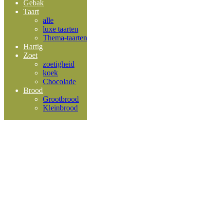
Gebak
Taart
alle
luxe taarten
Thema-taarten
Hartig
Zoet
zoetigheid
koek
Chocolade
Brood
Grootbrood
Kleinbrood