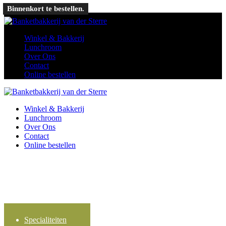
Ga naar de inhoud
Binnenkort te bestellen.
Winkel & Bakkerij
Lunchroom
Over Ons
Contact
Online bestellen
Winkel & Bakkerij
Lunchroom
Over Ons
Contact
Online bestellen
Specialiteiten