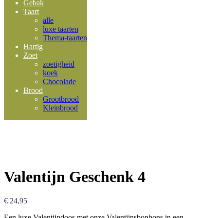
Gebak
Taart
alle
luxe taarten
Thema-taarten
Hartig
Zoet
zoetigheid
koek
Chocolade
Brood
Grootbrood
Kleinbrood
Valentijn Geschenk 4
€
24,95
Een luxe Valentijndoos met onze Valentijnsbonbons in een