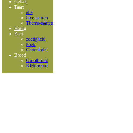
Gebak
Taart
alle
luxe taarten
Thema-taarten
Hartig
Zoet
zoetigheid
koek
Chocolade
Brood
Grootbrood
Kleinbrood